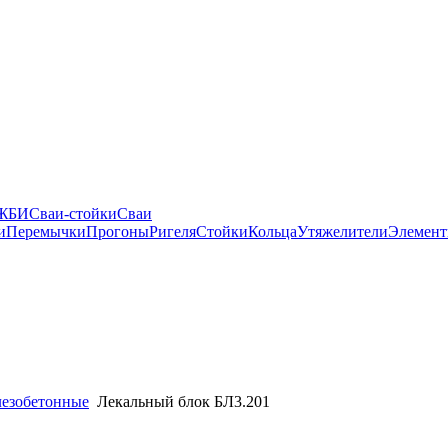
 ЖБИ
Сваи-стойки
Сваи
и
Перемычки
Прогоны
Ригеля
Стойки
Кольца
Утяжелители
Элемент
лезобетонные
Лекальный блок БЛ3.201