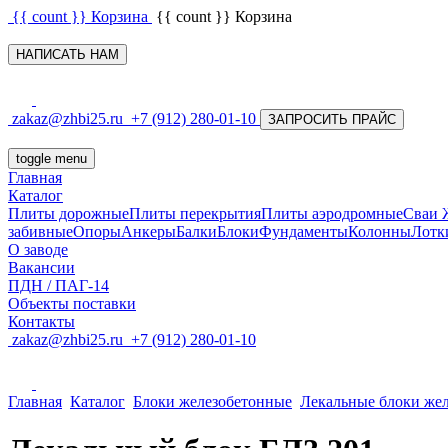
{{ count }}
Корзина
{{ count }}
Корзина
НАПИСАТЬ НАМ
zakaz@zhbi25.ru
+7 (912) 280-01-10
ЗАПРОСИТЬ ПРАЙС
toggle menu
Главная
Каталог
Плиты дорожные
Плиты перекрытия
Плиты аэродромные
Сваи
забивные
Опоры
Анкеры
Балки
Блоки
Фундаменты
Колонны
Лотк
О заводе
Вакансии
ПДН / ПАГ-14
Объекты поставки
Контакты
zakaz@zhbi25.ru
+7 (912) 280-01-10
Главная
Каталог
Блоки железобетонные
Лекальные блоки же