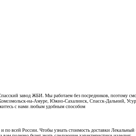
Cпасский завод ЖБИ. Мы работаем без посредников, поэтому см
, Комсомольск-на-Амуре, Южно-Сахалинск, Спасск-Дальний, Усур
свяжитесь с нами любым удобным способом
о и по всей России. Чтобы узнать стоимость доставки Лекальный
а вам полезно будет знать следующие характеристики изделия: