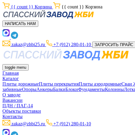
{{ count }}
Корзина
{{ count }}
Корзина
НАПИСАТЬ НАМ
zakaz@zhbi25.ru
+7 (912) 280-01-10
ЗАПРОСИТЬ ПРАЙС
toggle menu
Главная
Каталог
Плиты дорожные
Плиты перекрытия
Плиты аэродромные
Сваи
забивные
Опоры
Анкеры
Балки
Блоки
Фундаменты
Колонны
Лотк
О заводе
Вакансии
ПДН / ПАГ-14
Объекты поставки
Контакты
zakaz@zhbi25.ru
+7 (912) 280-01-10