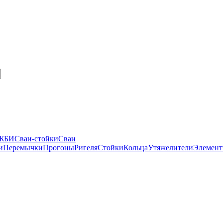
 ЖБИ
Сваи-стойки
Сваи
и
Перемычки
Прогоны
Ригеля
Стойки
Кольца
Утяжелители
Элемент