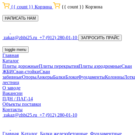
{{ count }}
Корзина
{{ count }}
Корзина
НАПИСАТЬ НАМ
zakaz@zhbi25.ru
+7 (912) 280-01-10
ЗАПРОСИТЬ ПРАЙС
toggle menu
Главная
Каталог
Плиты дорожные
Плиты перекрытия
Плиты аэродромные
Сваи
ЖБИ
Сваи-стойки
Сваи
забивные
Опоры
Анкеры
Балки
Блоки
Фундаменты
Колонны
Лотк
лестниц
О заводе
Вакансии
ПДН / ПАГ-14
Объекты поставки
Контакты
zakaz@zhbi25.ru
+7 (912) 280-01-10
Главная
Каталог
Балки железобетонные
Фундаментные