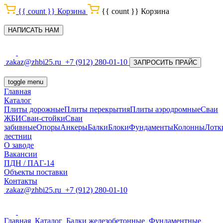
{{ count }}
Корзина
{{ count }}
Корзина
НАПИСАТЬ НАМ
zakaz@zhbi25.ru
+7 (912) 280-01-10
ЗАПРОСИТЬ ПРАЙС
toggle menu
Главная
Каталог
Плиты дорожные
Плиты перекрытия
Плиты аэродромные
Сваи
ЖБИ
Сваи-стойки
Сваи
забивные
Опоры
Анкеры
Балки
Блоки
Фундаменты
Колонны
Лотк
лестниц
О заводе
Вакансии
ПДН / ПАГ-14
Объекты поставки
Контакты
zakaz@zhbi25.ru
+7 (912) 280-01-10
Главная
Каталог
Балки железобетонные
Фундаментные