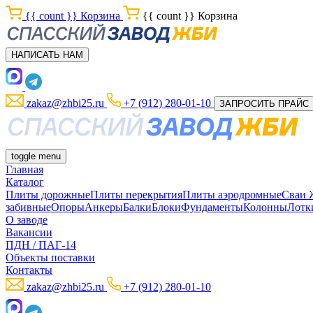
{{ count }}
Корзина
{{ count }}
Корзина
НАПИСАТЬ НАМ
zakaz@zhbi25.ru
+7 (912) 280-01-10
ЗАПРОСИТЬ ПРАЙС
toggle menu
Главная
Каталог
Плиты дорожные
Плиты перекрытия
Плиты аэродромные
Сваи
забивные
Опоры
Анкеры
Балки
Блоки
Фундаменты
Колонны
Лотк
О заводе
Вакансии
ПДН / ПАГ-14
Объекты поставки
Контакты
zakaz@zhbi25.ru
+7 (912) 280-01-10