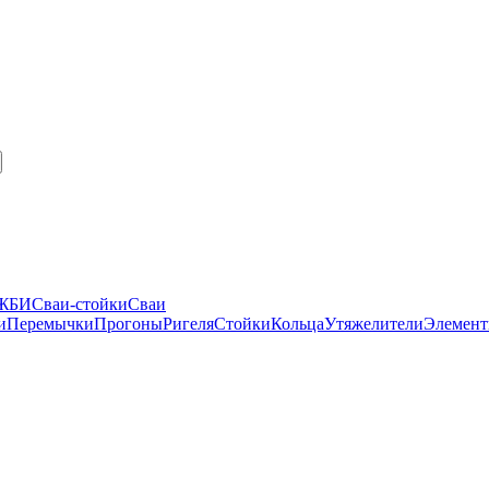
 ЖБИ
Сваи-стойки
Сваи
и
Перемычки
Прогоны
Ригеля
Стойки
Кольца
Утяжелители
Элемент