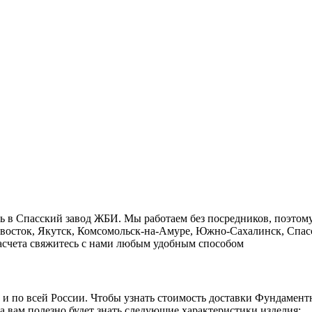
ь в Cпасский завод ЖБИ. Мы работаем без посредников, поэтом
ивосток, Якутск, Комсомольск-на-Амуре, Южно-Сахалинск, Спасс
 расчета свяжитесь с нами любым удобным способом
о и по всей России. Чтобы узнать стоимость доставки Фундамент
а вам полезно будет знать следующие характеристики изделия: