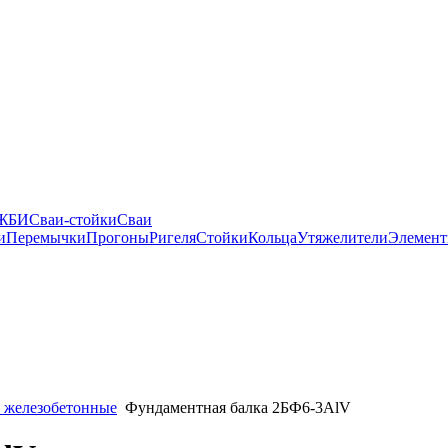
 ЖБИ
Сваи-стойки
Сваи
и
Перемычки
Прогоны
Ригеля
Стойки
Кольца
Утяжелители
Элемент
 железобетонные
Фундаментная балка 2БФ6-3АlV