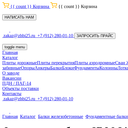
{{ count }}
Корзина
{{ count }}
Корзина
НАПИСАТЬ НАМ
zakaz@zhbi25.ru
+7 (912) 280-01-10
ЗАПРОСИТЬ ПРАЙС
toggle menu
Главная
Каталог
Плиты дорожные
Плиты перекрытия
Плиты аэродромные
Сваи
забивные
Опоры
Анкеры
Балки
Блоки
Фундаменты
Колонны
Лотк
О заводе
Вакансии
ПДН / ПАГ-14
Объекты поставки
Контакты
zakaz@zhbi25.ru
+7 (912) 280-01-10
Главная
Каталог
Балки железобетонные
Фундаментные балки