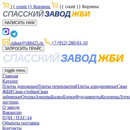
{{ count }}
Корзина
{{ count }}
Корзина
НАПИСАТЬ НАМ
zakaz@zhbi25.ru
+7 (912) 280-01-10
ЗАПРОСИТЬ ПРАЙС
toggle menu
Главная
Каталог
Плиты дорожные
Плиты перекрытия
Плиты аэродромные
Сваи
ЖБИ
Сваи-стойки
Сваи
забивные
Опоры
Анкеры
Балки
Блоки
Фундаменты
Колонны
Лотк
лестниц
О заводе
Вакансии
ПДН / ПАГ-14
Объекты поставки
Контакты