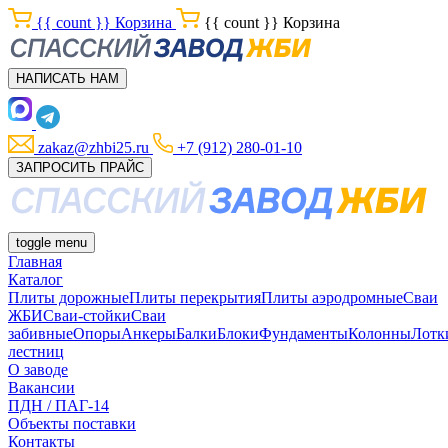
{{ count }}
Корзина
{{ count }}
Корзина
НАПИСАТЬ НАМ
zakaz@zhbi25.ru
+7 (912) 280-01-10
ЗАПРОСИТЬ ПРАЙС
toggle menu
Главная
Каталог
Плиты дорожные
Плиты перекрытия
Плиты аэродромные
Сваи
ЖБИ
Сваи-стойки
Сваи
забивные
Опоры
Анкеры
Балки
Блоки
Фундаменты
Колонны
Лотк
лестниц
О заводе
Вакансии
ПДН / ПАГ-14
Объекты поставки
Контакты