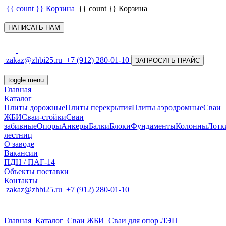
{{ count }}
Корзина
{{ count }}
Корзина
НАПИСАТЬ НАМ
zakaz@zhbi25.ru
+7 (912) 280-01-10
ЗАПРОСИТЬ ПРАЙС
toggle menu
Главная
Каталог
Плиты дорожные
Плиты перекрытия
Плиты аэродромные
Сваи
ЖБИ
Сваи-стойки
Сваи
забивные
Опоры
Анкеры
Балки
Блоки
Фундаменты
Колонны
Лотк
лестниц
О заводе
Вакансии
ПДН / ПАГ-14
Объекты поставки
Контакты
zakaz@zhbi25.ru
+7 (912) 280-01-10
Главная
Каталог
Сваи ЖБИ
Сваи для опор ЛЭП