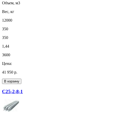
Объем, м3
Вес, кг
12000
350
350
1,44
3600
Цена:
41 950 р.
В корзину
С25-2-8-1