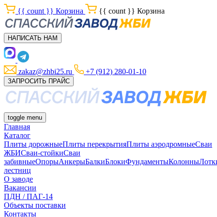
{{ count }}
Корзина
{{ count }}
Корзина
НАПИСАТЬ НАМ
zakaz@zhbi25.ru
+7 (912) 280-01-10
ЗАПРОСИТЬ ПРАЙС
toggle menu
Главная
Каталог
Плиты дорожные
Плиты перекрытия
Плиты аэродромные
Сваи
ЖБИ
Сваи-стойки
Сваи
забивные
Опоры
Анкеры
Балки
Блоки
Фундаменты
Колонны
Лотк
лестниц
О заводе
Вакансии
ПДН / ПАГ-14
Объекты поставки
Контакты