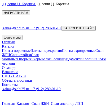
{{ count }}
Корзина
{{ count }}
Корзина
НАПИСАТЬ НАМ
zakaz@zhbi25.ru
+7 (912) 280-01-10
ЗАПРОСИТЬ ПРАЙС
toggle menu
Главная
Каталог
Плиты дорожные
Плиты перекрытия
Плиты аэродромные
Сваи
ЖБИ
Сваи-стойки
Сваи
забивные
Опоры
Анкеры
Балки
Блоки
Фундаменты
Колонны
Лотк
лестниц
О заводе
Вакансии
ПДН / ПАГ-14
Объекты поставки
Контакты
zakaz@zhbi25.ru
+7 (912) 280-01-10
Главная
Каталог
Сваи ЖБИ
Сваи для опор ЛЭП