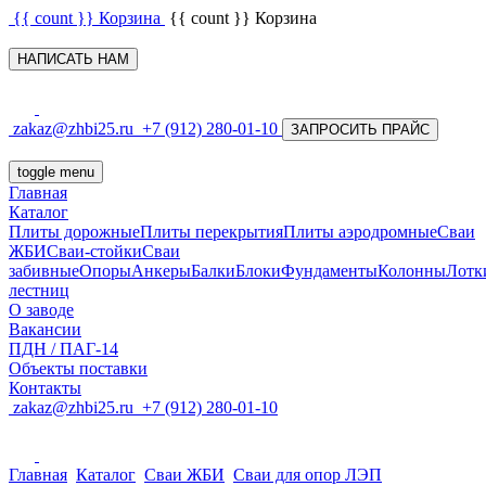
{{ count }}
Корзина
{{ count }}
Корзина
НАПИСАТЬ НАМ
zakaz@zhbi25.ru
+7 (912) 280-01-10
ЗАПРОСИТЬ ПРАЙС
toggle menu
Главная
Каталог
Плиты дорожные
Плиты перекрытия
Плиты аэродромные
Сваи
ЖБИ
Сваи-стойки
Сваи
забивные
Опоры
Анкеры
Балки
Блоки
Фундаменты
Колонны
Лотк
лестниц
О заводе
Вакансии
ПДН / ПАГ-14
Объекты поставки
Контакты
zakaz@zhbi25.ru
+7 (912) 280-01-10
Главная
Каталог
Сваи ЖБИ
Сваи для опор ЛЭП