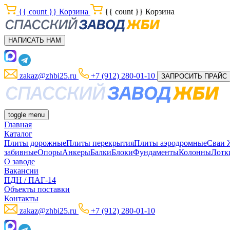
{{ count }}
Корзина
{{ count }}
Корзина
НАПИСАТЬ НАМ
zakaz@zhbi25.ru
+7 (912) 280-01-10
ЗАПРОСИТЬ ПРАЙС
toggle menu
Главная
Каталог
Плиты дорожные
Плиты перекрытия
Плиты аэродромные
Сваи
забивные
Опоры
Анкеры
Балки
Блоки
Фундаменты
Колонны
Лотк
О заводе
Вакансии
ПДН / ПАГ-14
Объекты поставки
Контакты
zakaz@zhbi25.ru
+7 (912) 280-01-10