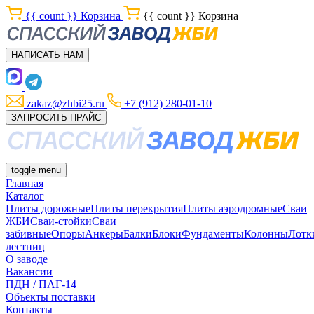
{{ count }}
Корзина
{{ count }}
Корзина
НАПИСАТЬ НАМ
zakaz@zhbi25.ru
+7 (912) 280-01-10
ЗАПРОСИТЬ ПРАЙС
toggle menu
Главная
Каталог
Плиты дорожные
Плиты перекрытия
Плиты аэродромные
Сваи
ЖБИ
Сваи-стойки
Сваи
забивные
Опоры
Анкеры
Балки
Блоки
Фундаменты
Колонны
Лотк
лестниц
О заводе
Вакансии
ПДН / ПАГ-14
Объекты поставки
Контакты