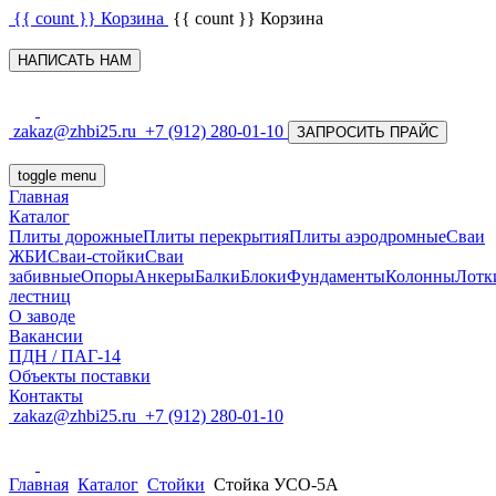
{{ count }}
Корзина
{{ count }}
Корзина
НАПИСАТЬ НАМ
zakaz@zhbi25.ru
+7 (912) 280-01-10
ЗАПРОСИТЬ ПРАЙС
toggle menu
Главная
Каталог
Плиты дорожные
Плиты перекрытия
Плиты аэродромные
Сваи
ЖБИ
Сваи-стойки
Сваи
забивные
Опоры
Анкеры
Балки
Блоки
Фундаменты
Колонны
Лотк
лестниц
О заводе
Вакансии
ПДН / ПАГ-14
Объекты поставки
Контакты
zakaz@zhbi25.ru
+7 (912) 280-01-10
Главная
Каталог
Стойки
Стойка УСО-5А