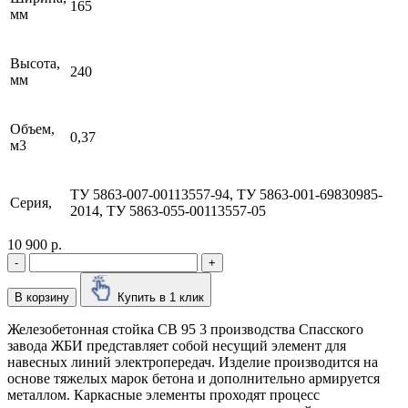
165
мм
Высота,
240
мм
Объем,
0,37
м3
ТУ 5863-007-00113557-94, ТУ 5863-001-69830985-
Серия,
2014, ТУ 5863-055-00113557-05
10 900 р.
-
+
В корзину
Купить в 1 клик
Железобетонная стойка СВ 95 3 производства Cпасского
завода ЖБИ представляет собой несущий элемент для
навесных линий электропередач. Изделие производится на
основе тяжелых марок бетона и дополнительно армируется
металлом. Каркасные элементы проходят процесс