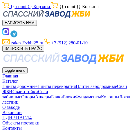
{{ count }}
Корзина
{{ count }}
Корзина
НАПИСАТЬ НАМ
zakaz@zhbi25.ru
+7 (912) 280-01-10
ЗАПРОСИТЬ ПРАЙС
toggle menu
Главная
Каталог
Плиты дорожные
Плиты перекрытия
Плиты аэродромные
Сваи
ЖБИ
Сваи-стойки
Сваи
забивные
Опоры
Анкеры
Балки
Блоки
Фундаменты
Колонны
Лотк
лестниц
О заводе
Вакансии
ПДН / ПАГ-14
Объекты поставки
Контакты