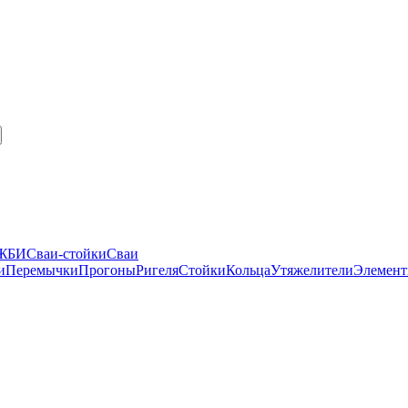
 ЖБИ
Сваи-стойки
Сваи
и
Перемычки
Прогоны
Ригеля
Стойки
Кольца
Утяжелители
Элемент