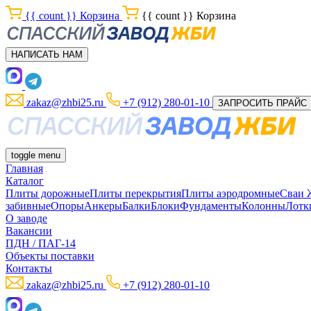
{{ count }}
Корзина
{{ count }}
Корзина
НАПИСАТЬ НАМ
zakaz@zhbi25.ru
+7 (912) 280-01-10
ЗАПРОСИТЬ ПРАЙС
toggle menu
Главная
Каталог
Плиты дорожные
Плиты перекрытия
Плиты аэродромные
Сваи
забивные
Опоры
Анкеры
Балки
Блоки
Фундаменты
Колонны
Лотк
О заводе
Вакансии
ПДН / ПАГ-14
Объекты поставки
Контакты
zakaz@zhbi25.ru
+7 (912) 280-01-10