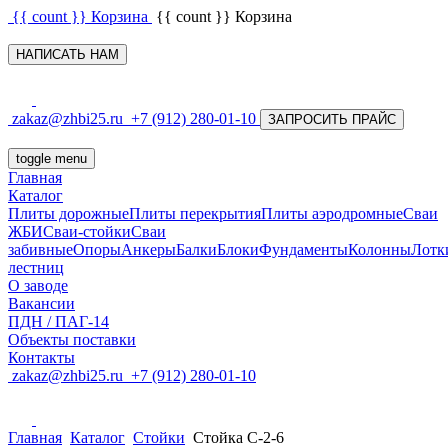
{{ count }}
Корзина
{{ count }}
Корзина
НАПИСАТЬ НАМ
zakaz@zhbi25.ru
+7 (912) 280-01-10
ЗАПРОСИТЬ ПРАЙС
toggle menu
Главная
Каталог
Плиты дорожные
Плиты перекрытия
Плиты аэродромные
Сваи
ЖБИ
Сваи-стойки
Сваи
забивные
Опоры
Анкеры
Балки
Блоки
Фундаменты
Колонны
Лотк
лестниц
О заводе
Вакансии
ПДН / ПАГ-14
Объекты поставки
Контакты
zakaz@zhbi25.ru
+7 (912) 280-01-10
Главная
Каталог
Стойки
Стойка С-2-6