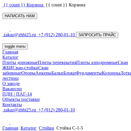
{{ count }}
Корзина
{{ count }}
Корзина
НАПИСАТЬ НАМ
zakaz@zhbi25.ru
+7 (912) 280-01-10
ЗАПРОСИТЬ ПРАЙС
toggle menu
Главная
Каталог
Плиты дорожные
Плиты перекрытия
Плиты аэродромные
Сваи
ЖБИ
Сваи-стойки
Сваи
забивные
Опоры
Анкеры
Балки
Блоки
Фундаменты
Колонны
Лотк
лестниц
О заводе
Вакансии
ПДН / ПАГ-14
Объекты поставки
Контакты
zakaz@zhbi25.ru
+7 (912) 280-01-10
Главная
Каталог
Стойки
Стойка С-1-5