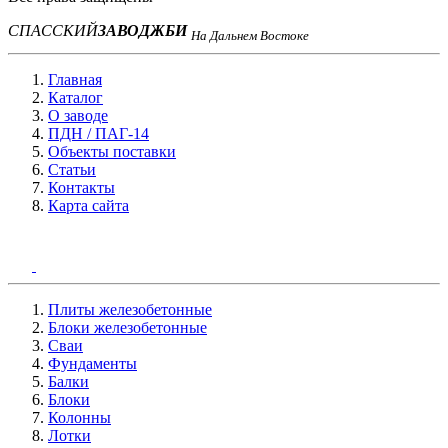
СПАССКИЙ
ЗАВОД
ЖБИ
На Дальнем Востоке
Главная
Каталог
О заводе
ПДН / ПАГ-14
Объекты поставки
Статьи
Контакты
Карта сайта
Плиты железобетонные
Блоки железобетонные
Сваи
Фундаменты
Балки
Блоки
Колонны
Лотки