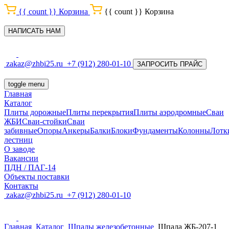
{{ count }}
Корзина
{{ count }}
Корзина
НАПИСАТЬ НАМ
zakaz@zhbi25.ru
+7 (912) 280-01-10
ЗАПРОСИТЬ ПРАЙС
toggle menu
Главная
Каталог
Плиты дорожные
Плиты перекрытия
Плиты аэродромные
Сваи
ЖБИ
Сваи-стойки
Сваи
забивные
Опоры
Анкеры
Балки
Блоки
Фундаменты
Колонны
Лотк
лестниц
О заводе
Вакансии
ПДН / ПАГ-14
Объекты поставки
Контакты
zakaz@zhbi25.ru
+7 (912) 280-01-10
Главная
Каталог
Шпалы железобетонные
Шпала ЖБ-207-1