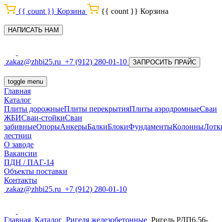
{{ count }}
Корзина
{{ count }}
Корзина
НАПИСАТЬ НАМ
zakaz@zhbi25.ru
+7 (912) 280-01-10
ЗАПРОСИТЬ ПРАЙС
toggle menu
Главная
Каталог
Плиты дорожные
Плиты перекрытия
Плиты аэродромные
Сваи
ЖБИ
Сваи-стойки
Сваи
забивные
Опоры
Анкеры
Балки
Блоки
Фундаменты
Колонны
Лотк
лестниц
О заводе
Вакансии
ПДН / ПАГ-14
Объекты поставки
Контакты
zakaz@zhbi25.ru
+7 (912) 280-01-10
Главная
Каталог
Ригеля железобетонные
Ригель РДП6.56-