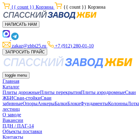
{{ count }}
Корзина
{{ count }}
Корзина
НАПИСАТЬ НАМ
zakaz@zhbi25.ru
+7 (912) 280-01-10
ЗАПРОСИТЬ ПРАЙС
toggle menu
Главная
Каталог
Плиты дорожные
Плиты перекрытия
Плиты аэродромные
Сваи
ЖБИ
Сваи-стойки
Сваи
забивные
Опоры
Анкеры
Балки
Блоки
Фундаменты
Колонны
Лотк
лестниц
О заводе
Вакансии
ПДН / ПАГ-14
Объекты поставки
Контакты