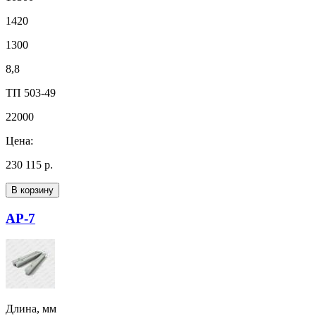
1420
1300
8,8
ТП 503-49
22000
Цена:
230 115 р.
В корзину
АР-7
Длина, мм