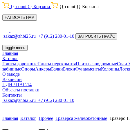
{{ count }}
Корзина
{{ count }}
Корзина
НАПИСАТЬ НАМ
zakaz@zhbi25.ru
+7 (912) 280-01-10
ЗАПРОСИТЬ ПРАЙС
toggle menu
Главная
Каталог
Плиты дорожные
Плиты перекрытия
Плиты аэродромные
Сваи
забивные
Опоры
Анкеры
Балки
Блоки
Фундаменты
Колонны
Лотк
О заводе
Вакансии
ПДН / ПАГ-14
Объекты поставки
Контакты
zakaz@zhbi25.ru
+7 (912) 280-01-10
Главная
Каталог
Прочее
Траверса железобетонные
Траверс Т