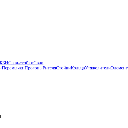
 ЖБИ
Сваи-стойки
Сваи
и
Перемычки
Прогоны
Ригеля
Стойки
Кольца
Утяжелители
Элемент
1