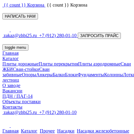
{{ count }}
Корзина
{{ count }}
Корзина
НАПИСАТЬ НАМ
zakaz@zhbi25.ru
+7 (912) 280-01-10
ЗАПРОСИТЬ ПРАЙС
toggle menu
Главная
Каталог
Плиты дорожные
Плиты перекрытия
Плиты аэродромные
Сваи
ЖБИ
Сваи-стойки
Сваи
забивные
Опоры
Анкеры
Балки
Блоки
Фундаменты
Колонны
Лотк
лестниц
О заводе
Вакансии
ПДН / ПАГ-14
Объекты поставки
Контакты
zakaz@zhbi25.ru
+7 (912) 280-01-10
Главная
Каталог
Прочее
Насадки
Насадки железобетонные