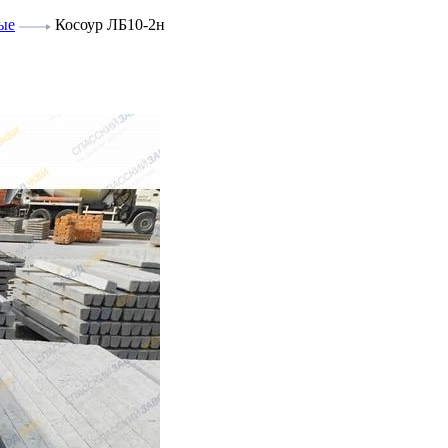
ые
Косоур ЛБ10-2н