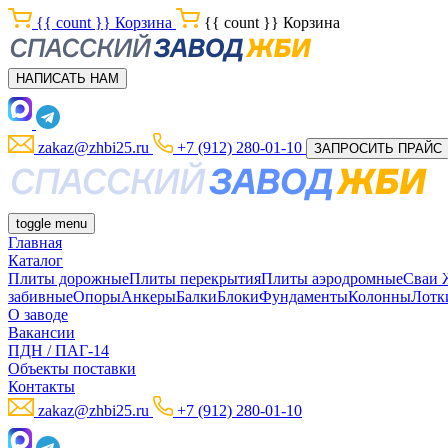
{{ count }}
Корзина
{{ count }}
Корзина
НАПИСАТЬ НАМ
zakaz@zhbi25.ru
+7 (912) 280-01-10
ЗАПРОСИТЬ ПРАЙС
toggle menu
Главная
Каталог
Плиты дорожные
Плиты перекрытия
Плиты аэродромные
Сваи
забивные
Опоры
Анкеры
Балки
Блоки
Фундаменты
Колонны
Лотк
О заводе
Вакансии
ПДН / ПАГ-14
Объекты поставки
Контакты
zakaz@zhbi25.ru
+7 (912) 280-01-10