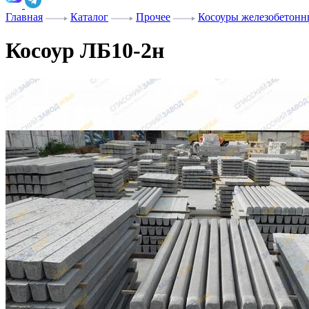
Главная
Каталог
Прочее
Косоуры железобетонн
Косоур ЛБ10-2н