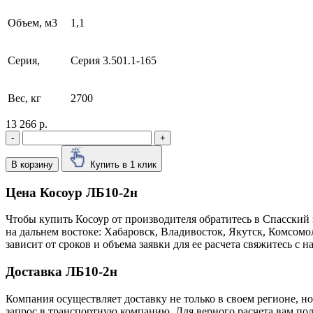
Объем, м3
1,1
Серия,
Серия 3.501.1-165
Вес, кг
2700
13 266 р.
-
+
В корзину
Купить в 1 клик
Цена Косоур ЛБ10-2н
Чтобы купить Косоур от производителя обратитесь в Cпасский
на дальнем востоке: Хабаровск, Владивосток, Якутск, Комсом
зависит от сроков и объема заявки для ее расчета свяжитесь 
Доставка ЛБ10-2н
Компания осуществляет доставку не только в своем регионе, н
запрос в транспортную компанию. Для верного расчета вам пол