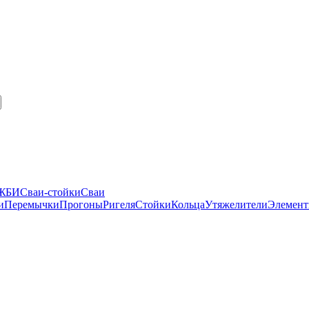
 ЖБИ
Сваи-стойки
Сваи
и
Перемычки
Прогоны
Ригеля
Стойки
Кольца
Утяжелители
Элемент