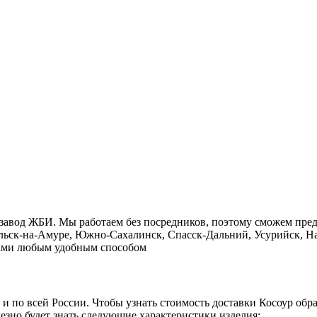
 завод ЖБИ. Мы работаем без посредников, поэтому сможем пре
ольск-на-Амуре, Южно-Сахалинск, Спасск-Дальний, Усурийск, На
с нами любым удобным способом
о и по всей России. Чтобы узнать стоимость доставки Косоур об
езно будет знать следующие характеристики изделия: