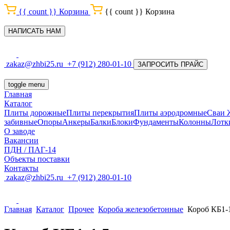
{{ count }}
Корзина
{{ count }}
Корзина
НАПИСАТЬ НАМ
zakaz@zhbi25.ru
+7 (912) 280-01-10
ЗАПРОСИТЬ ПРАЙС
toggle menu
Главная
Каталог
Плиты дорожные
Плиты перекрытия
Плиты аэродромные
Сваи
забивные
Опоры
Анкеры
Балки
Блоки
Фундаменты
Колонны
Лотк
О заводе
Вакансии
ПДН / ПАГ-14
Объекты поставки
Контакты
zakaz@zhbi25.ru
+7 (912) 280-01-10
Главная
Каталог
Прочее
Короба железобетонные
Короб КБ1-