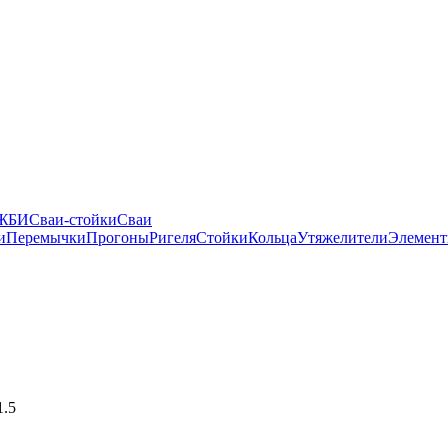
 ЖБИ
Сваи-стойки
Сваи
и
Перемычки
Прогоны
Ригеля
Стойки
Кольца
Утяжелители
Элемент
1.5