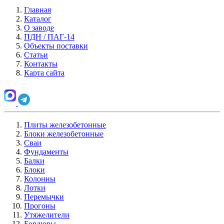
Главная
Каталог
О заводе
ПДН / ПАГ-14
Объекты поставки
Статьи
Контакты
Карта сайта
Плиты железобетонные
Блоки железобетонные
Сваи
Фундаменты
Балки
Блоки
Колонны
Лотки
Перемычки
Прогоны
Утяжелители
Бордюры