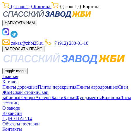
{{ count }}
Корзина
{{ count }}
Корзина
НАПИСАТЬ НАМ
zakaz@zhbi25.ru
+7 (912) 280-01-10
ЗАПРОСИТЬ ПРАЙС
toggle menu
Главная
Каталог
Плиты дорожные
Плиты перекрытия
Плиты аэродромные
Сваи
ЖБИ
Сваи-стойки
Сваи
забивные
Опоры
Анкеры
Балки
Блоки
Фундаменты
Колонны
Лотк
лестниц
О заводе
Вакансии
ПДН / ПАГ-14
Объекты поставки
Контакты