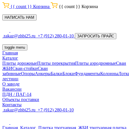
{{ count }}
Корзина
{{ count }}
Корзина
НАПИСАТЬ НАМ
zakaz@zhbi25.ru
+7 (912) 280-01-10
ЗАПРОСИТЬ ПРАЙС
toggle menu
Главная
Каталог
Плиты дорожные
Плиты перекрытия
Плиты аэродромные
Сваи
ЖБИ
Сваи-стойки
Сваи
забивные
Опоры
Анкеры
Балки
Блоки
Фундаменты
Колонны
Лотк
лестниц
О заводе
Вакансии
ПДН / ПАГ-14
Объекты поставки
Контакты
zakaz@zhbi25.ru
+7 (912) 280-01-10
Главная
Каталог
Плитка тротуарная
ЖБИ тротуарная плитка