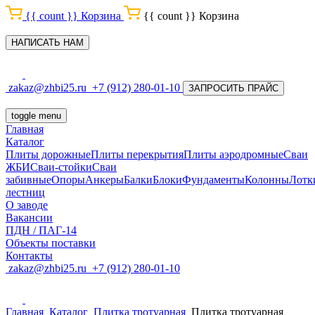
{{ count }}
Корзина
{{ count }}
Корзина
НАПИСАТЬ НАМ
zakaz@zhbi25.ru
+7 (912) 280-01-10
ЗАПРОСИТЬ ПРАЙС
toggle menu
Главная
Каталог
Плиты дорожные
Плиты перекрытия
Плиты аэродромные
Сваи
ЖБИ
Сваи-стойки
Сваи
забивные
Опоры
Анкеры
Балки
Блоки
Фундаменты
Колонны
Лотк
лестниц
О заводе
Вакансии
ПДН / ПАГ-14
Объекты поставки
Контакты
zakaz@zhbi25.ru
+7 (912) 280-01-10
Главная
Каталог
Плитка тротуарная
Плитка тротуарная