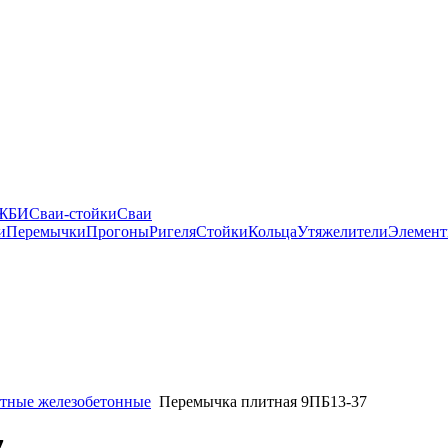
 ЖБИ
Сваи-стойки
Сваи
и
Перемычки
Прогоны
Ригеля
Стойки
Кольца
Утяжелители
Элемент
тные железобетонные
Перемычка плитная 9ПБ13-37