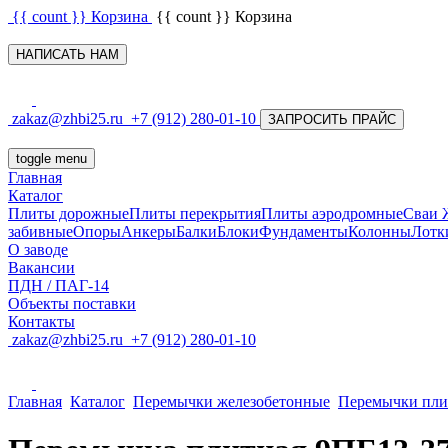
{{ count }}
Корзина
{{ count }}
Корзина
НАПИСАТЬ НАМ
zakaz@zhbi25.ru
+7 (912) 280-01-10
ЗАПРОСИТЬ ПРАЙС
toggle menu
Главная
Каталог
Плиты дорожные
Плиты перекрытия
Плиты аэродромные
Сваи
забивные
Опоры
Анкеры
Балки
Блоки
Фундаменты
Колонны
Лотк
О заводе
Вакансии
ПДН / ПАГ-14
Объекты поставки
Контакты
zakaz@zhbi25.ru
+7 (912) 280-01-10
Главная
Каталог
Перемычки железобетонные
Перемычки пли