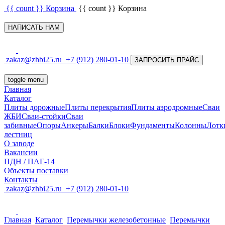
{{ count }}
Корзина
{{ count }}
Корзина
НАПИСАТЬ НАМ
zakaz@zhbi25.ru
+7 (912) 280-01-10
ЗАПРОСИТЬ ПРАЙС
toggle menu
Главная
Каталог
Плиты дорожные
Плиты перекрытия
Плиты аэродромные
Сваи
ЖБИ
Сваи-стойки
Сваи
забивные
Опоры
Анкеры
Балки
Блоки
Фундаменты
Колонны
Лотк
лестниц
О заводе
Вакансии
ПДН / ПАГ-14
Объекты поставки
Контакты
zakaz@zhbi25.ru
+7 (912) 280-01-10
Главная
Каталог
Перемычки железобетонные
Перемычки