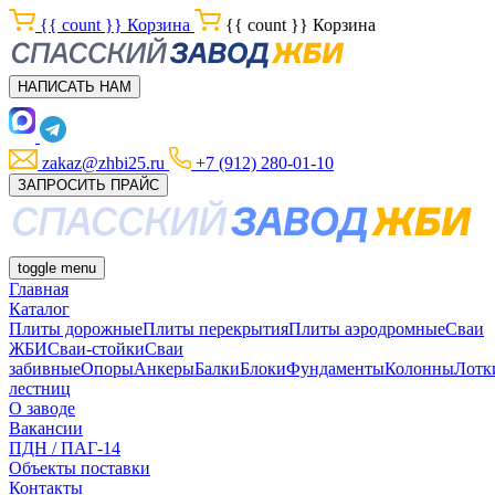
{{ count }}
Корзина
{{ count }}
Корзина
НАПИСАТЬ НАМ
zakaz@zhbi25.ru
+7 (912) 280-01-10
ЗАПРОСИТЬ ПРАЙС
toggle menu
Главная
Каталог
Плиты дорожные
Плиты перекрытия
Плиты аэродромные
Сваи
ЖБИ
Сваи-стойки
Сваи
забивные
Опоры
Анкеры
Балки
Блоки
Фундаменты
Колонны
Лотк
лестниц
О заводе
Вакансии
ПДН / ПАГ-14
Объекты поставки
Контакты