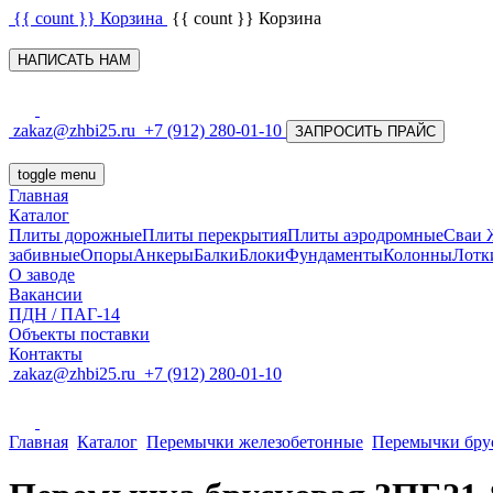
{{ count }}
Корзина
{{ count }}
Корзина
НАПИСАТЬ НАМ
zakaz@zhbi25.ru
+7 (912) 280-01-10
ЗАПРОСИТЬ ПРАЙС
toggle menu
Главная
Каталог
Плиты дорожные
Плиты перекрытия
Плиты аэродромные
Сваи
забивные
Опоры
Анкеры
Балки
Блоки
Фундаменты
Колонны
Лотк
О заводе
Вакансии
ПДН / ПАГ-14
Объекты поставки
Контакты
zakaz@zhbi25.ru
+7 (912) 280-01-10
Главная
Каталог
Перемычки железобетонные
Перемычки бру