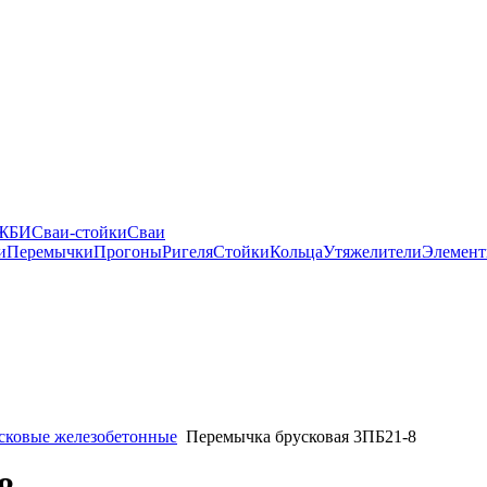
 ЖБИ
Сваи-стойки
Сваи
и
Перемычки
Прогоны
Ригеля
Стойки
Кольца
Утяжелители
Элемент
сковые железобетонные
Перемычка брусковая 3ПБ21-8