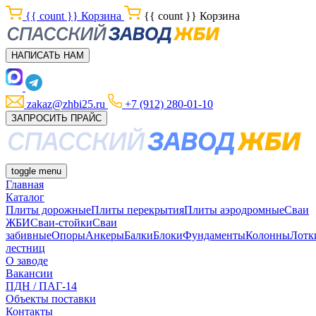
{{ count }}
Корзина
{{ count }}
Корзина
НАПИСАТЬ НАМ
zakaz@zhbi25.ru
+7 (912) 280-01-10
ЗАПРОСИТЬ ПРАЙС
toggle menu
Главная
Каталог
Плиты дорожные
Плиты перекрытия
Плиты аэродромные
Сваи
ЖБИ
Сваи-стойки
Сваи
забивные
Опоры
Анкеры
Балки
Блоки
Фундаменты
Колонны
Лотк
лестниц
О заводе
Вакансии
ПДН / ПАГ-14
Объекты поставки
Контакты