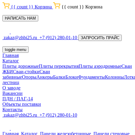
{{ count }}
Корзина
{{ count }}
Корзина
НАПИСАТЬ НАМ
zakaz@zhbi25.ru
+7 (912) 280-01-10
ЗАПРОСИТЬ ПРАЙС
toggle menu
Главная
Каталог
Плиты дорожные
Плиты перекрытия
Плиты аэродромные
Сваи
ЖБИ
Сваи-стойки
Сваи
забивные
Опоры
Анкеры
Балки
Блоки
Фундаменты
Колонны
Лотк
лестниц
О заводе
Вакансии
ПДН / ПАГ-14
Объекты поставки
Контакты
zakaz@zhbi25.ru
+7 (912) 280-01-10
Главная
Каталог
Панели железобетонные
Панели стеновые