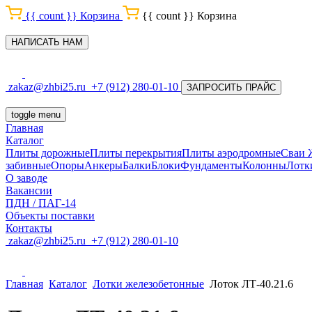
{{ count }}
Корзина
{{ count }}
Корзина
НАПИСАТЬ НАМ
zakaz@zhbi25.ru
+7 (912) 280-01-10
ЗАПРОСИТЬ ПРАЙС
toggle menu
Главная
Каталог
Плиты дорожные
Плиты перекрытия
Плиты аэродромные
Сваи
забивные
Опоры
Анкеры
Балки
Блоки
Фундаменты
Колонны
Лотк
О заводе
Вакансии
ПДН / ПАГ-14
Объекты поставки
Контакты
zakaz@zhbi25.ru
+7 (912) 280-01-10
Главная
Каталог
Лотки железобетонные
Лоток ЛТ-40.21.6