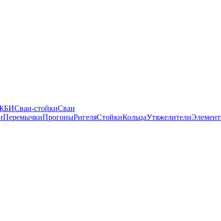
 ЖБИ
Сваи-стойки
Сваи
и
Перемычки
Прогоны
Ригеля
Стойки
Кольца
Утяжелители
Элемент