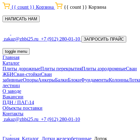
{{ count }}
Корзина
{{ count }}
Корзина
НАПИСАТЬ НАМ
zakaz@zhbi25.ru
+7 (912) 280-01-10
ЗАПРОСИТЬ ПРАЙС
toggle menu
Главная
Каталог
Плиты дорожные
Плиты перекрытия
Плиты аэродромные
Сваи
ЖБИ
Сваи-стойки
Сваи
забивные
Опоры
Анкеры
Балки
Блоки
Фундаменты
Колонны
Лотк
лестниц
О заводе
Вакансии
ПДН / ПАГ-14
Объекты поставки
Контакты
zakaz@zhbi25.ru
+7 (912) 280-01-10
Главная
Каталог
Лотки железобетонные
Лоток