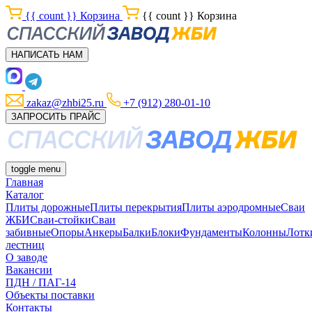
{{ count }}
Корзина
{{ count }}
Корзина
НАПИСАТЬ НАМ
zakaz@zhbi25.ru
+7 (912) 280-01-10
ЗАПРОСИТЬ ПРАЙС
toggle menu
Главная
Каталог
Плиты дорожные
Плиты перекрытия
Плиты аэродромные
Сваи
ЖБИ
Сваи-стойки
Сваи
забивные
Опоры
Анкеры
Балки
Блоки
Фундаменты
Колонны
Лотк
лестниц
О заводе
Вакансии
ПДН / ПАГ-14
Объекты поставки
Контакты