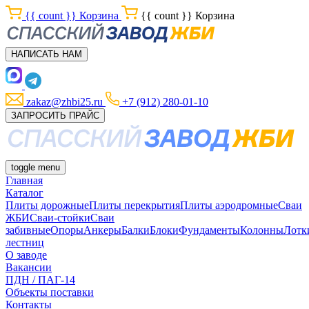
{{ count }}
Корзина
{{ count }}
Корзина
НАПИСАТЬ НАМ
zakaz@zhbi25.ru
+7 (912) 280-01-10
ЗАПРОСИТЬ ПРАЙС
toggle menu
Главная
Каталог
Плиты дорожные
Плиты перекрытия
Плиты аэродромные
Сваи
ЖБИ
Сваи-стойки
Сваи
забивные
Опоры
Анкеры
Балки
Блоки
Фундаменты
Колонны
Лотк
лестниц
О заводе
Вакансии
ПДН / ПАГ-14
Объекты поставки
Контакты