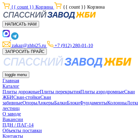
{{ count }}
Корзина
{{ count }}
Корзина
НАПИСАТЬ НАМ
zakaz@zhbi25.ru
+7 (912) 280-01-10
ЗАПРОСИТЬ ПРАЙС
toggle menu
Главная
Каталог
Плиты дорожные
Плиты перекрытия
Плиты аэродромные
Сваи
ЖБИ
Сваи-стойки
Сваи
забивные
Опоры
Анкеры
Балки
Блоки
Фундаменты
Колонны
Лотк
лестниц
О заводе
Вакансии
ПДН / ПАГ-14
Объекты поставки
Контакты