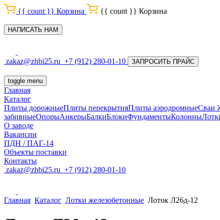
{{ count }}
Корзина
{{ count }}
Корзина
НАПИСАТЬ НАМ
zakaz@zhbi25.ru
+7 (912) 280-01-10
ЗАПРОСИТЬ ПРАЙС
toggle menu
Главная
Каталог
Плиты дорожные
Плиты перекрытия
Плиты аэродромные
Сваи
забивные
Опоры
Анкеры
Балки
Блоки
Фундаменты
Колонны
Лотк
О заводе
Вакансии
ПДН / ПАГ-14
Объекты поставки
Контакты
zakaz@zhbi25.ru
+7 (912) 280-01-10
Главная
Каталог
Лотки железобетонные
Лоток Л26д-12