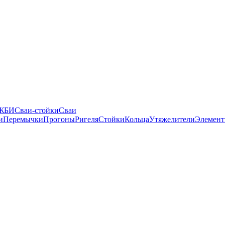
 ЖБИ
Сваи-стойки
Сваи
и
Перемычки
Прогоны
Ригеля
Стойки
Кольца
Утяжелители
Элемент