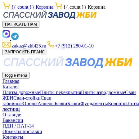
{{ count }}
Корзина
{{ count }}
Корзина
НАПИСАТЬ НАМ
zakaz@zhbi25.ru
+7 (912) 280-01-10
ЗАПРОСИТЬ ПРАЙС
toggle menu
Главная
Каталог
Плиты дорожные
Плиты перекрытия
Плиты аэродромные
Сваи
ЖБИ
Сваи-стойки
Сваи
забивные
Опоры
Анкеры
Балки
Блоки
Фундаменты
Колонны
Лотк
лестниц
О заводе
Вакансии
ПДН / ПАГ-14
Объекты поставки
Контакты