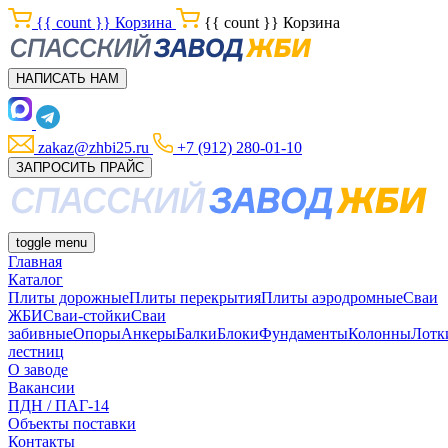
{{ count }}
Корзина
{{ count }}
Корзина
НАПИСАТЬ НАМ
zakaz@zhbi25.ru
+7 (912) 280-01-10
ЗАПРОСИТЬ ПРАЙС
toggle menu
Главная
Каталог
Плиты дорожные
Плиты перекрытия
Плиты аэродромные
Сваи
ЖБИ
Сваи-стойки
Сваи
забивные
Опоры
Анкеры
Балки
Блоки
Фундаменты
Колонны
Лотк
лестниц
О заводе
Вакансии
ПДН / ПАГ-14
Объекты поставки
Контакты