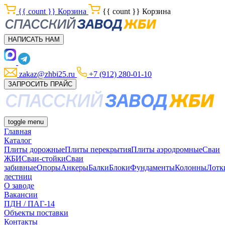
{{ count }}
Корзина
{{ count }}
Корзина
НАПИСАТЬ НАМ
zakaz@zhbi25.ru
+7 (912) 280-01-10
ЗАПРОСИТЬ ПРАЙС
toggle menu
Главная
Каталог
Плиты дорожные
Плиты перекрытия
Плиты аэродромные
Сваи
ЖБИ
Сваи-стойки
Сваи
забивные
Опоры
Анкеры
Балки
Блоки
Фундаменты
Колонны
Лотк
лестниц
О заводе
Вакансии
ПДН / ПАГ-14
Объекты поставки
Контакты