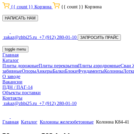
{{ count }}
Корзина
{{ count }}
Корзина
НАПИСАТЬ НАМ
zakaz@zhbi25.ru
+7 (912) 280-01-10
ЗАПРОСИТЬ ПРАЙС
toggle menu
Главная
Каталог
Плиты дорожные
Плиты перекрытия
Плиты аэродромные
Сваи
забивные
Опоры
Анкеры
Балки
Блоки
Фундаменты
Колонны
Лотк
О заводе
Вакансии
ПДН / ПАГ-14
Объекты поставки
Контакты
zakaz@zhbi25.ru
+7 (912) 280-01-10
Главная
Каталог
Колонны железобетонные
Колонна К84-41