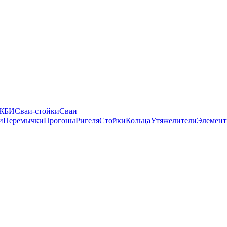
 ЖБИ
Сваи-стойки
Сваи
и
Перемычки
Прогоны
Ригеля
Стойки
Кольца
Утяжелители
Элемент