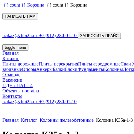
{{ count }}
Корзина
{{ count }}
Корзина
НАПИСАТЬ НАМ
zakaz@zhbi25.ru
+7 (912) 280-01-10
ЗАПРОСИТЬ ПРАЙС
toggle menu
Главная
Каталог
Плиты дорожные
Плиты перекрытия
Плиты аэродромные
Сваи
забивные
Опоры
Анкеры
Балки
Блоки
Фундаменты
Колонны
Лотк
О заводе
Вакансии
ПДН / ПАГ-14
Объекты поставки
Контакты
zakaz@zhbi25.ru
+7 (912) 280-01-10
Главная
Каталог
Колонны железобетонные
Колонна К35а-1-3