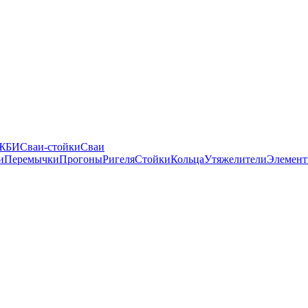
 ЖБИ
Сваи-стойки
Сваи
и
Перемычки
Прогоны
Ригеля
Стойки
Кольца
Утяжелители
Элемент