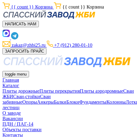
{{ count }}
Корзина
{{ count }}
Корзина
НАПИСАТЬ НАМ
zakaz@zhbi25.ru
+7 (912) 280-01-10
ЗАПРОСИТЬ ПРАЙС
toggle menu
Главная
Каталог
Плиты дорожные
Плиты перекрытия
Плиты аэродромные
Сваи
ЖБИ
Сваи-стойки
Сваи
забивные
Опоры
Анкеры
Балки
Блоки
Фундаменты
Колонны
Лотк
лестниц
О заводе
Вакансии
ПДН / ПАГ-14
Объекты поставки
Контакты