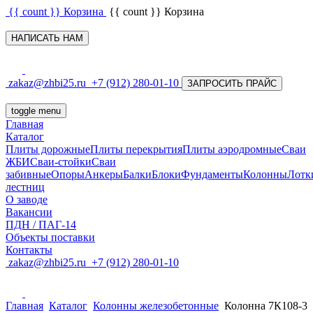
{{ count }}
Корзина
{{ count }}
Корзина
НАПИСАТЬ НАМ
zakaz@zhbi25.ru
+7 (912) 280-01-10
ЗАПРОСИТЬ ПРАЙС
toggle menu
Главная
Каталог
Плиты дорожные
Плиты перекрытия
Плиты аэродромные
Сваи
ЖБИ
Сваи-стойки
Сваи
забивные
Опоры
Анкеры
Балки
Блоки
Фундаменты
Колонны
Лотк
лестниц
О заводе
Вакансии
ПДН / ПАГ-14
Объекты поставки
Контакты
zakaz@zhbi25.ru
+7 (912) 280-01-10
Главная
Каталог
Колонны железобетонные
Колонна 7К108-3