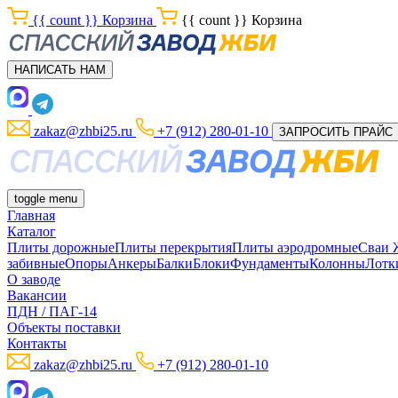
{{ count }}
Корзина
{{ count }}
Корзина
НАПИСАТЬ НАМ
zakaz@zhbi25.ru
+7 (912) 280-01-10
ЗАПРОСИТЬ ПРАЙС
toggle menu
Главная
Каталог
Плиты дорожные
Плиты перекрытия
Плиты аэродромные
Сваи
забивные
Опоры
Анкеры
Балки
Блоки
Фундаменты
Колонны
Лотк
О заводе
Вакансии
ПДН / ПАГ-14
Объекты поставки
Контакты
zakaz@zhbi25.ru
+7 (912) 280-01-10