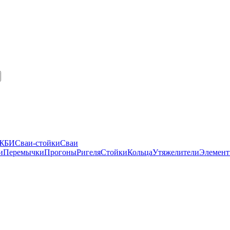
 ЖБИ
Сваи-стойки
Сваи
и
Перемычки
Прогоны
Ригеля
Стойки
Кольца
Утяжелители
Элемент