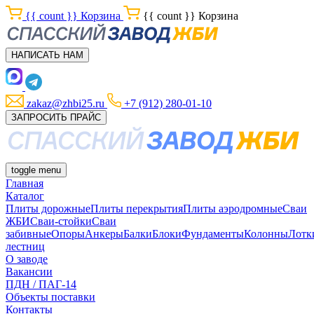
{{ count }}
Корзина
{{ count }}
Корзина
НАПИСАТЬ НАМ
zakaz@zhbi25.ru
+7 (912) 280-01-10
ЗАПРОСИТЬ ПРАЙС
toggle menu
Главная
Каталог
Плиты дорожные
Плиты перекрытия
Плиты аэродромные
Сваи
ЖБИ
Сваи-стойки
Сваи
забивные
Опоры
Анкеры
Балки
Блоки
Фундаменты
Колонны
Лотк
лестниц
О заводе
Вакансии
ПДН / ПАГ-14
Объекты поставки
Контакты